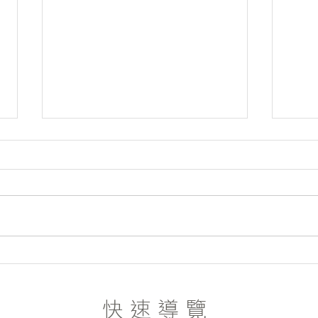
聖經協會2026查經比賽
基督
動
快速導覽