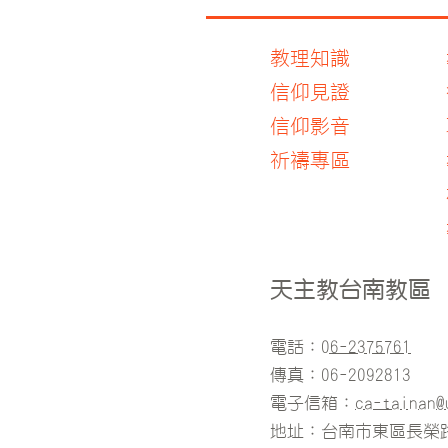
教理知識
信仰見證
信仰影音
​祈禱專區
天主教台南教區
電話：
06-2375761
傳真：06-2092813
電子信箱：
ca-tainan@
地址：台南市東區長榮路