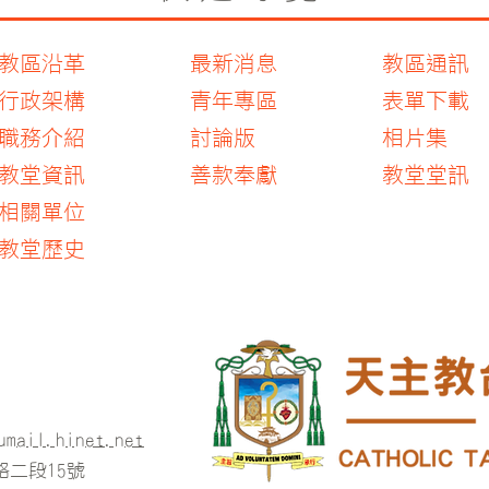
教區沿革
最新消息
教區通訊
行政架構
青年專區
表單下載
職務介紹
討論版
相片集
教堂資訊
善款奉獻
教堂堂訊
​相關單位
​教堂歷史
umail.hinet.net
二段15號