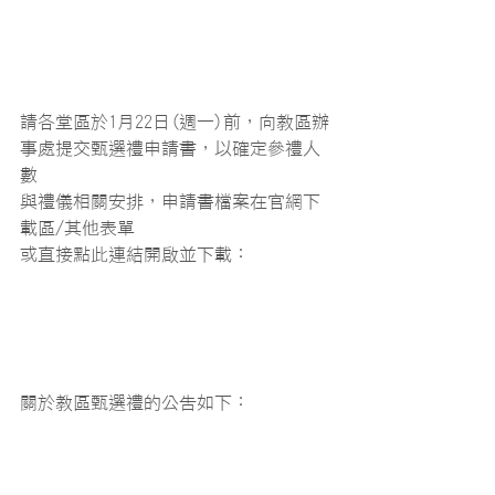
請各堂區於1月22日(週一)前，向教區辦
事處提交甄選禮申請書，以確定參禮人
數
與禮儀相關安排，申請書檔案在官網下
載區/其他表單
或直接點此連結開啟並下載：
關於教區甄選禮的公告如下：