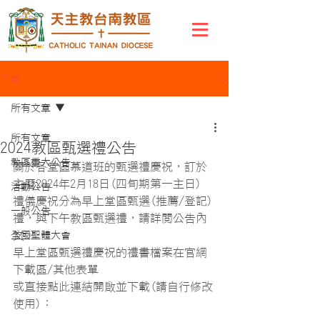
文章
所有文章
所有文章
2024教區甄選禮公告
教區重大公告
關於各堂區慕道班的甄選禮慶祝，訂於
主曆2024年2月18日(四旬期第一主日)
活動公告
禮儀慶祝分為早上堂區甄選(推薦/登記)
一般公告
禮，與下午教區甄選禮，請詳閱公告內
文。
全國聖體大會
早上堂區甄選禮慶祝的禮書檔案在官網
下載區/其他表單
或直接點此連結開啟並下載(請自行修改
使用)：