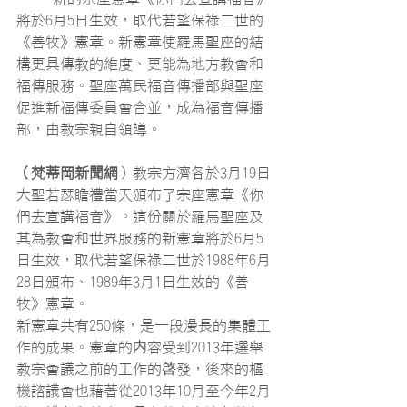
將於6月5日生效，取代若望保祿二世的
《善牧》憲章。新憲章使羅馬聖座的結
構更具傳教的維度、更能為地方教會和
福傳服務。聖座萬民福音傳播部與聖座
促進新福傳委員會合並，成為福音傳播
部，由教宗親自領導。
（梵蒂岡新聞網
）教宗方濟各於3月19日
大聖若瑟瞻禮當天頒布了宗座憲章《你
們去宣講福音》。這份關於羅馬聖座及
其為教會和世界服務的新憲章將於6月5
日生效，取代若望保祿二世於1988年6月
28日頒布、1989年3月1日生效的《善
牧》憲章。
新憲章共有250條，是一段漫長的集體工
作的成果。憲章的内容受到2013年選舉
教宗會議之前的工作的啓發，後來的樞
機諮議會也藉著從2013年10月至今年2月