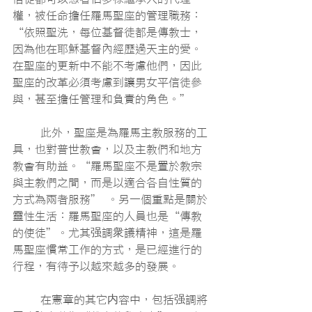
權，被任命擔任羅馬聖座的管理職務：
“依照聖洗，每位基督徒都是傳教士，
因為他在耶穌基督內經歷過天主的愛。
在聖座的更新中不能不考慮他們，因此
聖座的改革必須考慮到讓男女平信徒參
與，甚至擔任管理和負責的角色。”
	此外，聖座是為羅馬主教服務的工
具，也對普世教會，以及主教們和地方
教會有助益。“羅馬聖座不是置於教宗
與主教們之間，而是以適合各自性質的
方式為兩者服務” 。另一個重點是關於
靈性生活：羅馬聖座的人員也是“傳教
的使徒”。尤其强調衆議精神，這是羅
馬聖座慣常工作的方式，是已經進行的
行程，有待予以越來越多的發展。
	在憲章的其它内容中，包括强調將