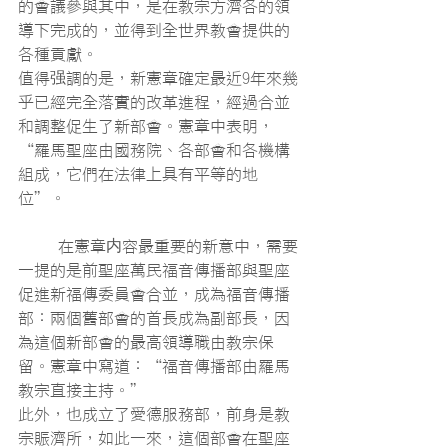
的會議參與其中，是在教宗方濟各的領
導下完成的，並得到全世界教會提供的
各種貢獻。
值得强調的是，新憲章確定最近9年來幾
乎已經完全落實的改革進程，經過合並
和調整促生了新部會。憲章中表明，
“羅馬聖座由國務院、各部會和各機構
組成，它們在法律上具有平等的地
位”。
	在憲章内容最重要的新意中，需要
一提的是前聖座萬民福音傳播部與聖座
促進新福傳委員會合並，成為福音傳播
部：兩個舊部會的首長成為副部長，因
為這個新部會的最高領導職由教宗保
留。憲章中寫道：“福音傳播部由羅馬
教宗直接主持。”
此外，也成立了愛德服務部，前身是教
宗賑濟所，如此一來，這個部會在聖座