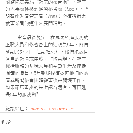
國務院定義為“教宗的秘書處”、聖座
的人事處轉移到經濟秘書處（Spe），指
明聖座財產管理局（Apsa）必須透過宗
教事業局的運作來展開活動。
	憲章最後規定，在羅馬聖座服務的
聖職人員和修會會士的期限為5年，能再
延期另外5年，任期結束時，他們須返回
各自的教區或團體。“按常規，在聖座
機構服務的聖職人員和奉獻生活及使徒
團體的職員，5年到期後須返回他們的教
區或所屬修會團體從事牧靈關懷工作。
如果羅馬聖座的長上認為適宜，可再延
長5年的服務期”。
鏈接網址： 
www.vaticannews.cn