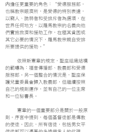
内擔任更重要的角色：“愛德服務部，
也稱教宗賑濟所，是愛德的特別表達，
以窮人、脆弱者和受排斥者為選項，在
世界任何地方，以羅馬教宗的名義向他
們實施救濟和援助工作，在極其貧困或
其它必要的情況下，羅馬教宗親自安排
所要提供的援助。”
	依照新憲章的規定，聖座組織結構
的範疇為：福音傳播部、教義部和愛德
服務部。另一個整合的情況是，聖座保
護兒童委員會歸入教義部，但繼續按照
自己的規則運作，並有自己的一位主席
和一位秘書長。
	憲章的一個重要部分是關於一般原
則。序言中提到，每個基督徒都是傳教
的使徒。因此，所有信徒，包括男女平
信徒都可以憑著伯多祿繼承人的代理