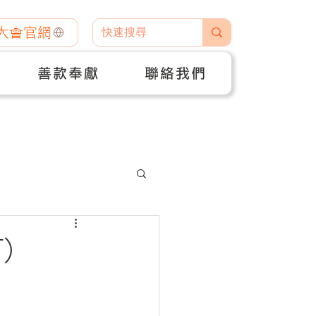
大會官網
善款奉獻
聯絡我們
)