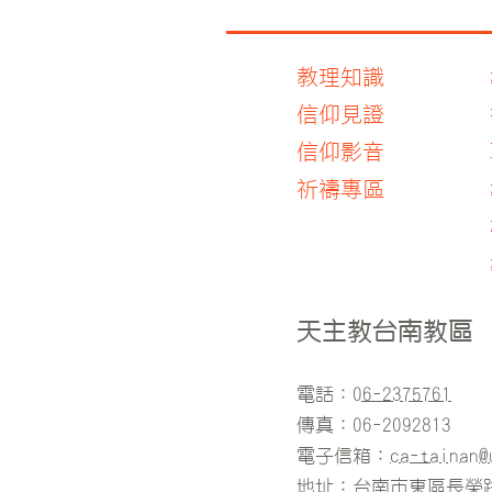
教理知識
信仰見證
信仰影音
​祈禱專區
天主教台南教區
電話：
06-2375761
傳真：06-2092813
電子信箱：
ca-tainan@
地址：台南市東區長榮路