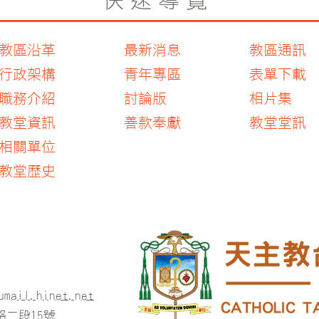
教區沿革
最新消息
教區通訊
行政架構
青年專區
表單下載
職務介紹
討論版
相片集
教堂資訊
善款奉獻
教堂堂訊
​相關單位
​教堂歷史
umail.hinet.net
二段15號