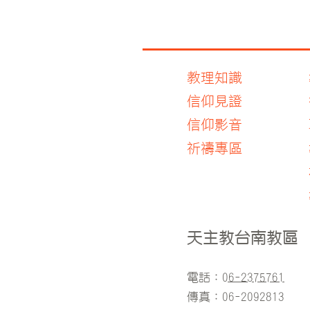
教理知識
信仰見證
信仰影音
​祈禱專區
天主教台南教區
電話：
06-2375761
傳真：06-2092813