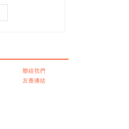
街聖若瑟堂暑期兒童生活
聯絡我們
友善連結