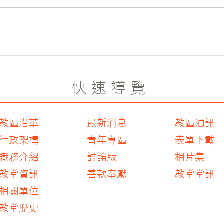
2026愛的默觀者-聖十字若望
南寧
雙百周年紀念系列講座
營
快速導覽
教區沿革
最新消息
教區通訊
行政架構
青年專區
表單下載
職務介紹
討論版
相片集
教堂資訊
善款奉獻
教堂堂訊
​相關單位
​教堂歷史