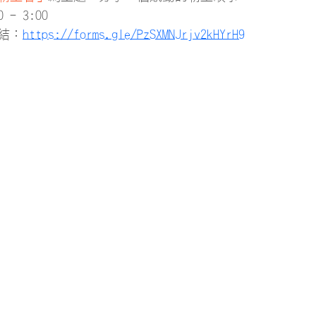
- 3:00 
結：
https://forms.gle/PzSXMNJrjv2kHYrH9