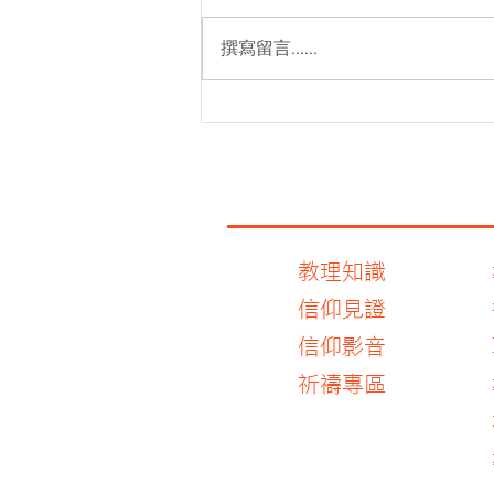
撰寫留言......
2026聖佳蘭主保瞻禮及九日敬
禮時間
教理知識
信仰見證
信仰影音
​祈禱專區