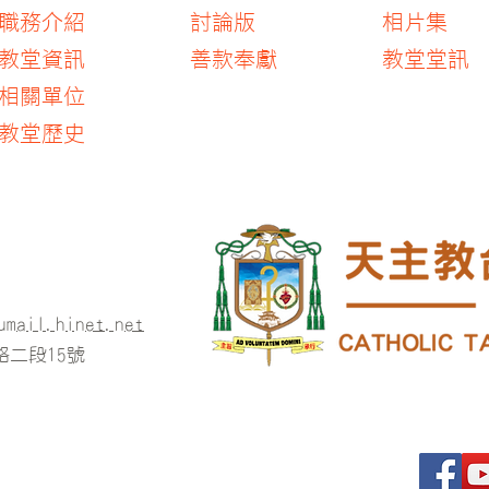
職務介紹
討論版
相片集
教堂資訊
善款奉獻
教堂堂訊
​相關單位
​教堂歷史
umail.hinet.net
二段15號