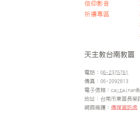
信仰影音
​祈禱專區
天主教台南教區
電話：
06-2375761
傳真：06-2092813
電子信箱：
ca-tainan@
地址：台南市東區長榮路
​網頁維護：
傳媒資訊處