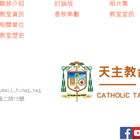
職務介紹
討論版
相片集
教堂資訊
善款奉獻
教堂堂訊
​相關單位
​教堂歷史
umail.hinet.net
二段15號