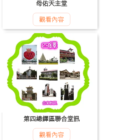
母佑天主堂
觀看內容
第四總鐸區聯合堂訊
觀看內容