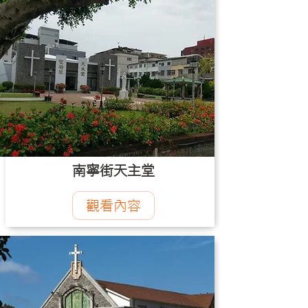
南寧街天主堂
觀看內容