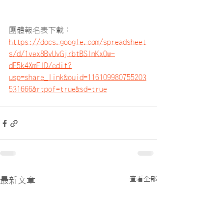
團體報名表下載：
https://docs.google.com/spreadsheet
s/d/1vex8BvUvGjrbtBSlnKxOw-
dF5k4XmElD/edit?
usp=share_link&ouid=116109980755203
531666&rtpof=true&sd=true
查看全部
最新文章