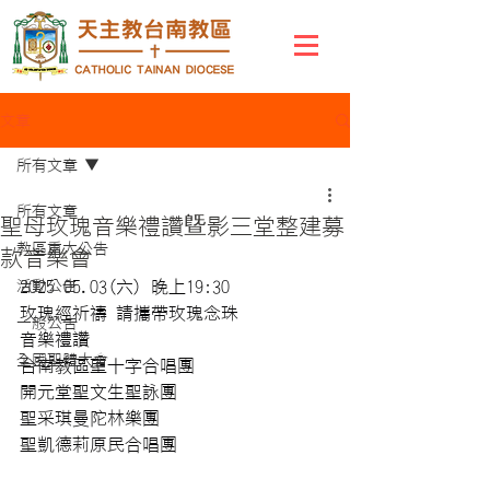
文章
所有文章
所有文章
聖母玫瑰音樂禮讚曁影三堂整建募
教區重大公告
款音樂會
活動公告
2025 05.03(六) 晚上19:30
玫瑰經祈禱 請攜帶玫瑰念珠
一般公告
音樂禮讚
全國聖體大會
台南教區聖十字合唱團
開元堂聖文生聖詠團
聖采琪曼陀林樂團
聖凱德莉原民合唱團