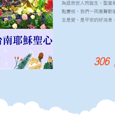
為拯救世人而誕生。聖堂
點慶祝，我們一同高聲歌
主是愛、是平安的好消息
306