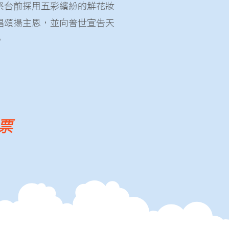
祭台前採用五彩繽紛的鮮花妝
唱頌揚主恩，並向普世宣告天
。
票