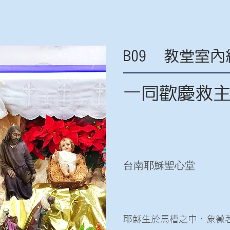
B09
教堂室內
一同歡慶救
台南耶穌聖心堂
耶穌生於馬槽之中，象徵