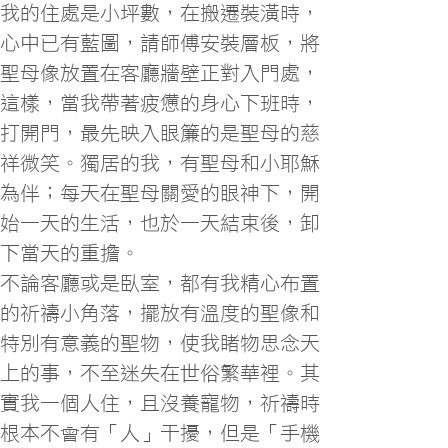
我的住處是小坪數，在搬遷裝潢時，
心中已有藍圖，請師傅安裝層板，將
聖母像放置在客廳牆壁正對入門處，
這樣，當我帶著疲憊的身心下班時，
打開門，最先映入眼簾的是聖母的慈
祥微笑。獨居的我，有聖母和小耶穌
為伴；每天在聖母關愛的眼神下，開
始一天的生活，也於一天結束後，卸
下當天的重擔。
不論客廳或是臥室，都有我精心布置
的祈禱小角落，擺放有溫度的聖像和
特別有意義的聖物，使我睹物思念天
上的事，不至迷失在世俗繁華裡。其
實我一個人住，且沒養寵物，祈禱時
根本不會有「人」干擾，但是「手機