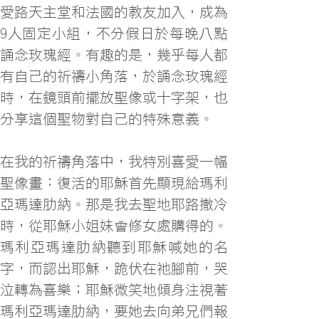
愛路天主堂和法國的教友加入，成為
9人固定小組，不分假日於每晚八點
誦念玫瑰經。有趣的是，幾乎每人都
有自己的祈禱小角落，於誦念玫瑰經
時，在鏡頭前擺放聖像或十字架，也
分享這個聖物對自己的特殊意義。
在我的祈禱角落中，我特別喜愛一幅
聖像畫：復活的耶穌首先顯現給瑪利
亞瑪達肋納。那是我去聖地耶路撒冷
時，從耶穌小姐妹會修女處購得的。
瑪利亞瑪達肋納聽到耶穌喊她的名
字，而認出耶穌，跪伏在祂腳前，哭
泣轉為喜樂；耶穌微笑地傾身注視著
瑪利亞瑪達肋納，要她去向弟兄們報