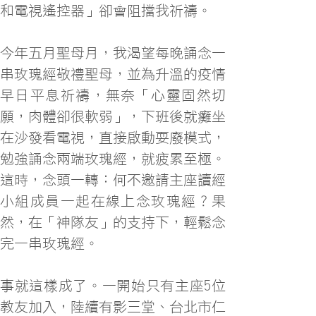
和電視遙控器」卻會阻擋我祈禱。
今年五月聖母月，我渴望每晚誦念一
串玫瑰經敬禮聖母，並為升溫的疫情
早日平息祈禱，無奈「心靈固然切
願，肉體卻很軟弱」，下班後就癱坐
在沙發看電視，直接啟動耍廢模式，
勉強誦念兩端玫瑰經，就疲累至極。
這時，念頭一轉：何不邀請主座讀經
小組成員一起在線上念玫瑰經？果
然，在「神隊友」的支持下，輕鬆念
完一串玫瑰經。
事就這樣成了。一開始只有主座5位
教友加入，陸續有影三堂、台北市仁