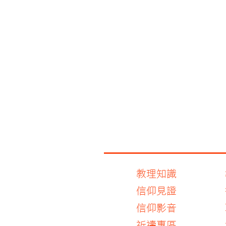
教理知識
信仰見證
信仰影音
​祈禱專區