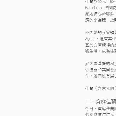
佳蘭於公元119
Pacifica
勵她歸心於耶穌。在
濟的小團體，放
不久她的叔父領
Agnes，還有
基於方濟精神的
觀生活，成為佳
她愛慕基督的程
依佳蘭和其同會
件。她們沒有屬
佳蘭（含意光明
二、貧窮佳
今日，貧窮佳蘭
個別修道院院長