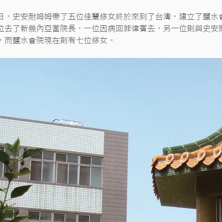
0月30日，史安耐姆姆帶了五位佳蘭修女終於來到了台灣，建立了
位去了新幾內亞當院長，一位因病回菲律賓去，另一位則與史安耐
，而鹽水會院現在則有七位修女。