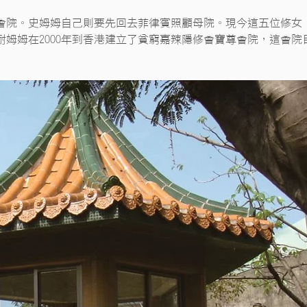
鹽水會院。史姆姆自己則要先回去菲律賓照顧母院。現今這五位修女
姆姆在2000年到香港建立了貧窮嘉辣隱修會寶尊會院，這會院