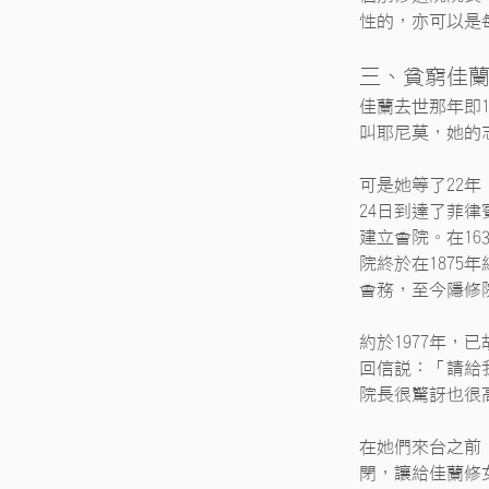
性的，亦可以是
三、貧窮佳
佳蘭去世那年即
叫耶尼莫，她的
可是她等了22年
24日到達了菲
建立會院。在1
院終於在187
會務，至今隱修
約於1977年，
回信說：「請給
院長很驚訝也很
在她們來台之前
閉，讓給佳蘭修