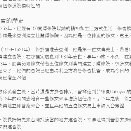
每個修道院獨特性的。
蘭會的歷史
1253年，已經有150間隱修院以她的精神和生活方式生活，修
志願是來亞洲建立佳蘭隱修院。因為她是一位神聖的修女，君王
 (1599-1621年)，終於獲准去亞洲。她是第一位女傳教士。帶着
律賓建立會院，在那裡定居直到1630年去世，享年75歲。不久
633年，肋奧諾爾修女帶著五位修女到澳門建立了隱修院，很多女
5年結束了。她們的會院已經由瑪利亞方濟各修會接管，成為今日的
院已增至24個。
已故徐英發主教，當時還是方濟會神父，曾寫信到菲律賓Cabuy
我12年的時間去培育一些修女來承擔這個任務。」12年之後，徐
高興地立即答應來台，並且與她的五位修女馬上申請入台簽證。
，院長姆姆先來台灣找適當的地方建會院，幸運地得到普慈方濟
女們建會院。