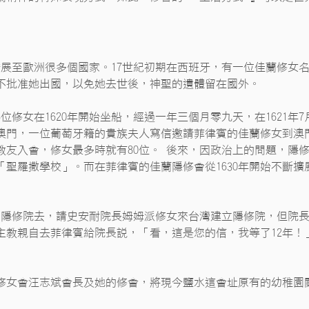
會擴展至歐洲很多個國家。17世紀初期在西班牙，有一位佳蘭修女
不批准她出國，以免她去世後，神聖的遺體留在國外。
5位修女在1620年開始坐船，經過一年三個月零九天，在1621年7
，在澳門，一位葡萄牙籍的貴族夫人寫信邀請菲律賓的佳蘭修女到澳
教友入會，修女最多時就有80位。 後來，因政治上的問題，隱
「聖羅撒學校」。而在菲律賓的佳蘭隱修會從1630年開始不斷擴
ao的隱修院去，請史安耐院長姆姆派修女來台灣建立隱修院，但院
主教親自去菲律賓給院長說，「看，這是您的信，我等了12年！
修女會汪志斌會長及她的修會，將現今鹽水這會址原有的幼稚園