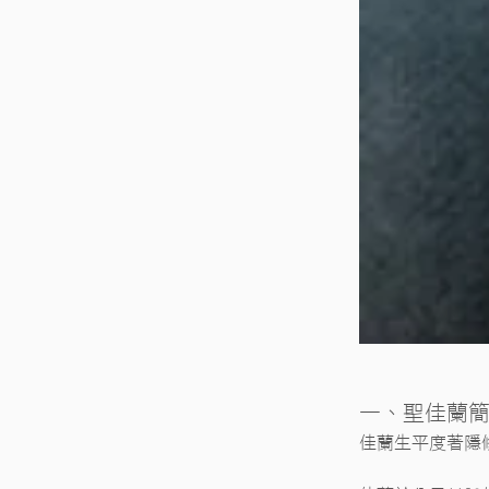
一、聖佳蘭
佳蘭生平度著隱