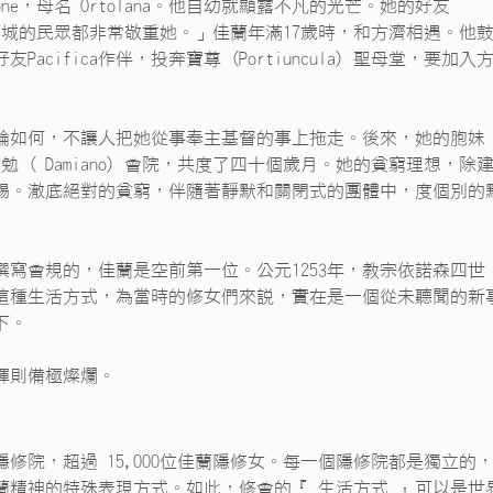
e，母名 Ortolana。他自幼就顯露不凡的光芒。她的好友 
西西城的民眾都非常敬重她。」佳蘭年滿17歲時，和方濟相遇。他
ifica作伴，投奔寶尊 (Portiuncula) 聖母堂，要加入
論如何，不讓人把她從事奉主基督的事上拖走。後來，她的胞妹
( Damiano) 會院，共度了四十個歲月。她的貧窮理想，除
賜。澈底絕對的貧窮，伴隨著靜默和關閉式的團體中，度個別的
寫會規的，佳蘭是空前第一位。公元1253年，教宗依諾森四世
這種生活方式，為當時的修女們來說，實在是一個從未聽聞的新
下。
輝則備極燦爛。
院，超過 15,000位佳蘭隱修女。每一個隱修院都是獨立的
蘭精神的特殊表現方式。如此，修會的『 生活方式 』可以是世