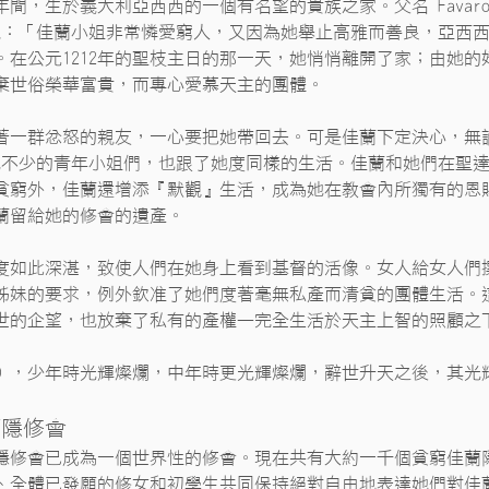
3年間，生於義大利亞西西的一個有名望的貴族之家。父名 Favaron
 作證說：「佳蘭小姐非常憐愛窮人，又因為她舉止高雅而善良，亞
公元1212年的聖枝主日的那一天，她悄悄離開了家；由她的好友Pac
棄世俗榮華富貴，而專心愛慕天主的團體。
著一群忿怒的親友，一心要把她帶回去。可是佳蘭下定決心，無
其他不少的青年小姐們，也跟了她度同樣的生活。佳蘭和她們在聖達勉 
貧窮外，佳蘭還增添『默觀』生活，成為她在教會內所獨有的恩
蘭留給她的修會的遺產。
度如此深湛，致使人們在她身上看到基督的活像。女人給女人們撰
姊妹的要求，例外欽准了她們度著毫無私產而清貧的團體生活。
世的企望，也放棄了私有的產權—完全生活於天主上智的照顧之
），少年時光輝燦爛，中年時更光輝燦爛，辭世升天之後，其光
蘭隱修會
隱修會已成為一個世界性的修會。現在共有大約一千個貧窮佳蘭隱修
、全體已發願的修女和初學生共同保持絕對自由地表達她們對佳