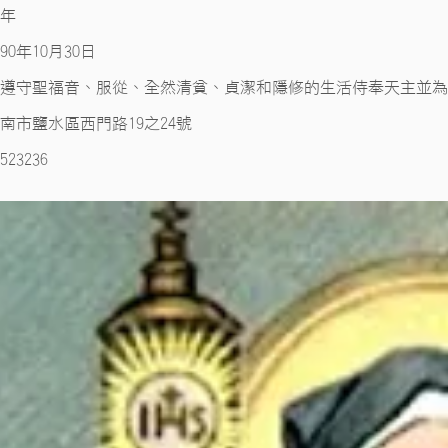
3年
90年10月30日
遵守聖福音、服從、全然清貧、貞潔和隱修的生活侍奉天主並為
南市鹽水區西門路19之24號
23236