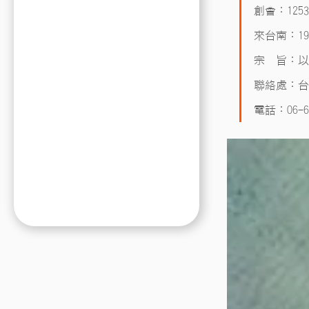
創會：125
來台南：19
宗　旨：以
聯絡處：台
電話：06-65