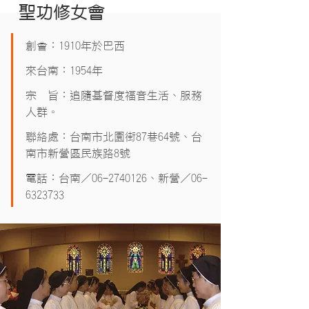
聖功修女會
創會：1910年於巴西
來台南：1954年
宗　旨：追隨基督度福音生活、服務
人群。
聯絡處：台南市北園街87巷64號、台
南市新營區民族路8號
電話：台南／06-2740126、新營／06-
6323733