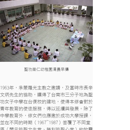
聖功樂仁幼稚園清晨早禱
1963年，承蒙羅光主教之邀請，及當時市長辛
文炳先生的協助，購得了台南市三分子地為聖
功女子中學在台復校的建地，使得本修會對於
青年教育的使徒服務，得以延續與發展。除了
中學教育外，修女們也應邀於成功大學授課，
並在不同的時期（1967~1987）答覆了不同堂
區（開元路聖文生堂、勝利路聖心堂）的牧靈