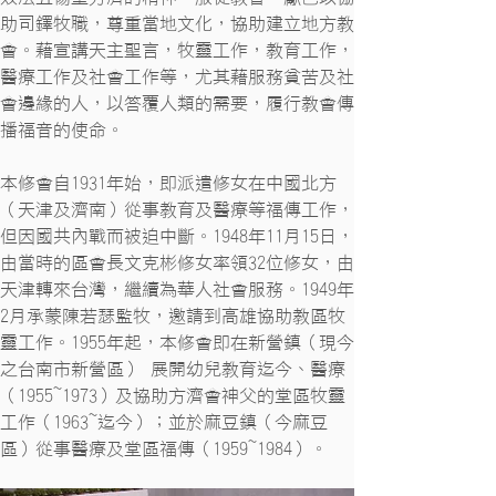
助司鐸牧職，尊重當地文化，協助建立地方教
會。藉宣講天主聖言，牧靈工作，教育工作，
醫療工作及社會工作等，尤其藉服務貧苦及社
會邊緣的人，以答覆人類的需要，履行教會傳
播福音的使命。
本修會自1931年始，即派遣修女在中國北方
（天津及濟南）從事教育及醫療等福傳工作，
但因國共內戰而被迫中斷。1948年11月15日，
由當時的區會長文克彬修女率領32位修女，由
天津轉來台灣，繼續為華人社會服務。1949年
2月承蒙陳若瑟監牧，邀請到高雄協助教區牧
靈工作。1955年起，本修會即在新營鎮（現今
之台南市新營區） 展開幼兒教育迄今、醫療
（1955~1973）及協助方濟會神父的堂區牧靈
工作（1963~迄今）；並於麻豆鎮（今麻豆
區）從事醫療及堂區福傳（1959~1984）。