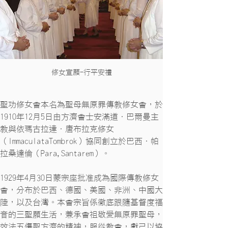
修女宣願-行平安禮
聖功修女會本名為聖母無原罪傳教修女會，於
1910年12月5日由方濟會士安滿道．巴爾曼主
教與依瑪古拉達．唐布拉克修女
（ImmaculataTombrok）協同創立於巴西．帕
拉桑達倫（Para,Santarem）。
1929年4月30日蒙宗座批准成為國際傳教修女
會，分布於巴西、德國、美國、非洲、中國大
陸，以及台灣。本會宗旨係徹底跟隨基督度福
音的三聖願生活，兼承會祖敬愛無原罪聖母，
效法五傷聖方濟的精神，服從教會，獻己以協